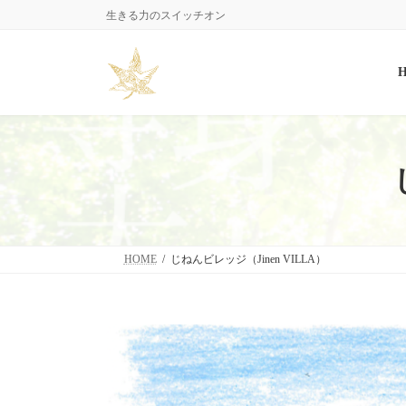
コ
ナ
生きる力のスイッチオン
ン
ビ
テ
ゲ
ン
ー
ツ
シ
へ
ョ
ス
ン
キ
に
ッ
移
プ
動
HOME
じねんビレッジ（Jinen VILLA）