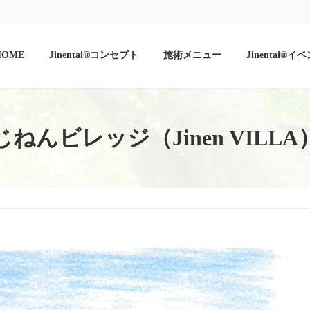
HOME
Jinentai®︎コンセプト
施術メニュー
Jinentai®︎イ
じねんビレッジ（Jinen VILLA