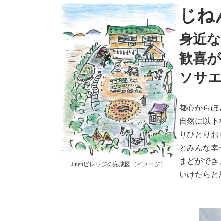
じね
身近
歓喜
ソサ
都心からほ
自然に以下
りひとりお
とみんな幸
まどができ
Jinenビレッジの完成図（イメージ）
いけたらと