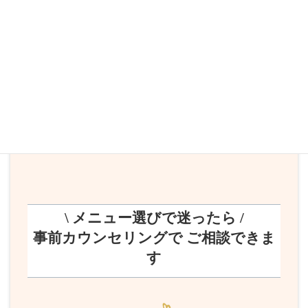
っています
歓びの循環経済、身近な自然を発見する場所
じねんビレッジ 詳細はこちらから
⇨
https://jinentai.net/jinen-villa/
\ メニュー選びで迷ったら /
事前カウンセリングで ご相談できま
す